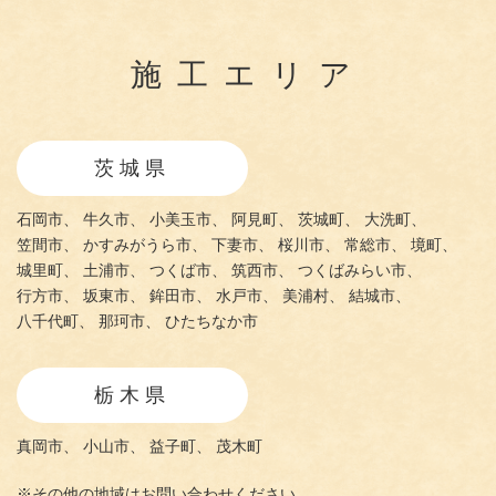
施工エリア
茨城県
石岡市、
牛久市、
小美玉市、
阿見町、
茨城町、
大洗町、
笠間市、
かすみがうら市、
下妻市、
桜川市、
常総市、
境町、
城里町、
土浦市、
つくば市、
筑西市、
つくばみらい市、
行方市、
坂東市、
鉾田市、
水戸市、
美浦村、
結城市、
八千代町、
那珂市、
ひたちなか市
栃木県
真岡市、
小山市、
益子町、
茂木町
※その他の地域はお問い合わせください