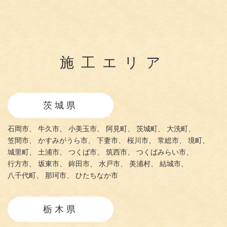
施工エリア
茨城県
石岡市、
牛久市、
小美玉市、
阿見町、
茨城町、
大洗町、
笠間市、
かすみがうら市、
下妻市、
桜川市、
常総市、
境町、
城里町、
土浦市、
つくば市、
筑西市、
つくばみらい市、
行方市、
坂東市、
鉾田市、
水戸市、
美浦村、
結城市、
八千代町、
那珂市、
ひたちなか市
栃木県