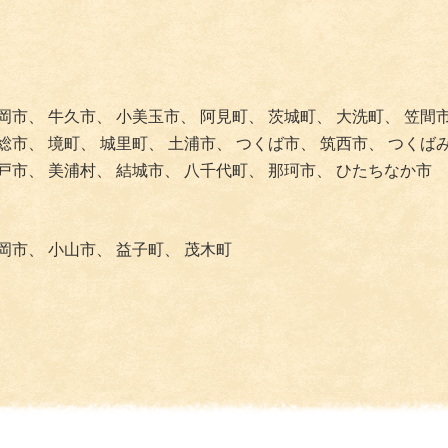
岡市、
牛久市、
小美玉市、
阿見町、
茨城町、
大洗町、
笠間
総市、
境町、
城里町、
土浦市、
つくば市、
筑西市、
つくば
戸市、
美浦村、
結城市、
八千代町、
那珂市、
ひたちなか市
岡市、
小山市、
益子町、
茂木町