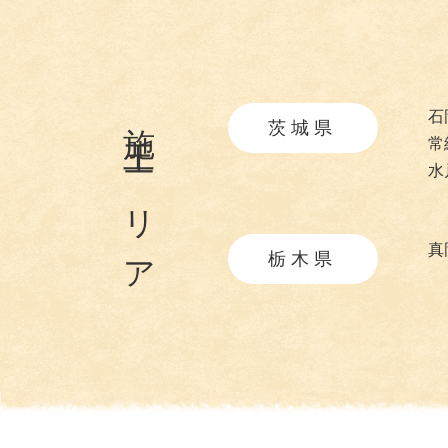
施工エリア
石
茨城県
常
水
真
栃木県