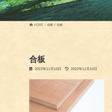
HOME
合板
合板
合板
最
2022年11月10日
2022年11月10日
終
更
新
日
時
: