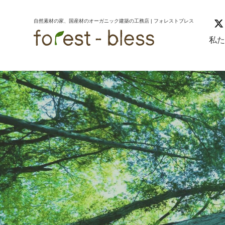
コ
ナ
ン
ビ
自然素材の家、国産材のオーガニック建築の工務店 | フォレストブレス
テ
ゲ
ン
ー
私
ツ
シ
へ
ョ
ス
ン
キ
に
ッ
移
プ
動