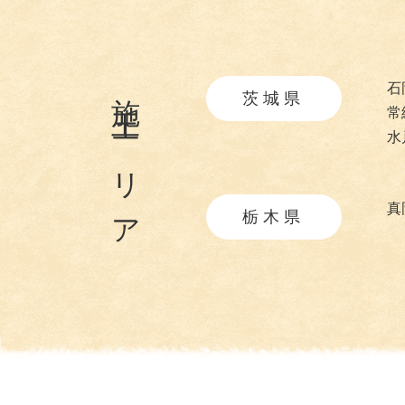
施工エリア
石
茨城県
常
水
真
栃木県