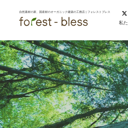
コ
ナ
ン
ビ
自然素材の家、国産材のオーガニック建築の工務店 | フォレストブレス
テ
ゲ
ン
ー
私
ツ
シ
へ
ョ
ス
ン
キ
に
ッ
移
プ
動