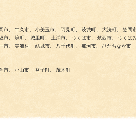
岡市、
牛久市、
小美玉市、
阿見町、
茨城町、
大洗町、
笠間
総市、
境町、
城里町、
土浦市、
つくば市、
筑西市、
つくば
戸市、
美浦村、
結城市、
八千代町、
那珂市、
ひたちなか市
岡市、
小山市、
益子町、
茂木町