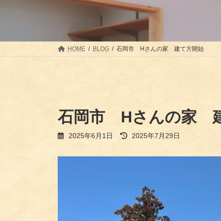
HOME
BLOG
石岡市 Hさんの家 建て方開始
石岡市 Hさんの家 
最
2025年6月1日
2025年7月29日
終
更
新
日
時
: