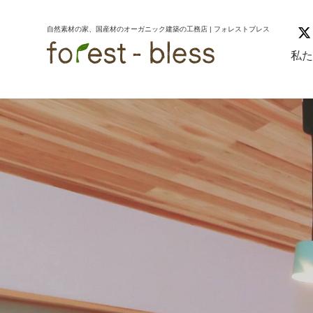
コ
ナ
ン
ビ
自然素材の家、国産材のオーガニック建築の工務店 | フォレストブレス
テ
ゲ
ン
ー
私
ツ
シ
へ
ョ
ス
ン
キ
に
ッ
移
プ
動