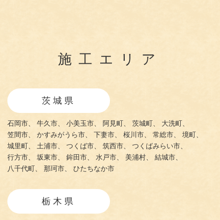
施工エリア
茨城県
石岡市、
牛久市、
小美玉市、
阿見町、
茨城町、
大洗町、
笠間市、
かすみがうら市、
下妻市、
桜川市、
常総市、
境町、
城里町、
土浦市、
つくば市、
筑西市、
つくばみらい市、
行方市、
坂東市、
鉾田市、
水戸市、
美浦村、
結城市、
八千代町、
那珂市、
ひたちなか市
栃木県