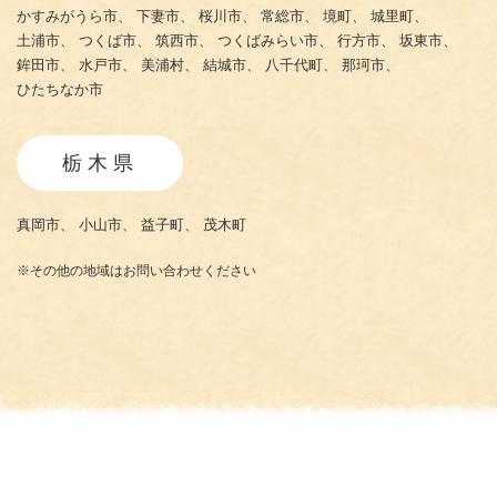
かすみがうら市、
下妻市、
桜川市、
常総市、
境町、
城里町、
土浦市、
つくば市、
筑西市、
つくばみらい市、
行方市、
坂東市、
鉾田市、
水戸市、
美浦村、
結城市、
八千代町、
那珂市、
ひたちなか市
栃木県
真岡市、
小山市、
益子町、
茂木町
※その他の地域はお問い合わせください